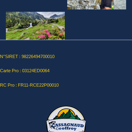
Aucune légende
N°SIRET : 98226494700010
Carte Pro :
03124ED0064
RC Pro : FR11-RCE22P00010