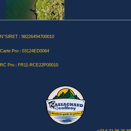
Aucune légende
N°SIRET : 98226494700010
Carte Pro :
03124ED0064
RC Pro : FR11-RCE22P00010
+33 6 31 96 26 88