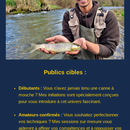
Publics cibles :
Débutants :
Vous n’avez jamais tenu une canne à
mouche ? Mes initiations sont spécialement conçues
pour vous introduire à cet univers fascinant.
Amateurs confirmés :
Vous souhaitez perfectionner
vos techniques ? Mes sessions sur mesure vous
aideront à affiner vos compétences et à repousser vos